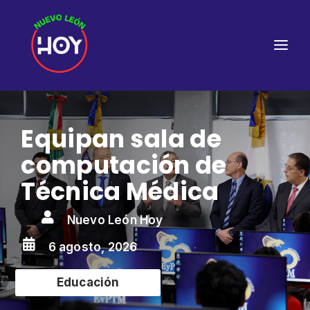
Equipan sala de
computación de
Técnica Médica

Nuevo León Hoy

6 agosto, 2026
Educación