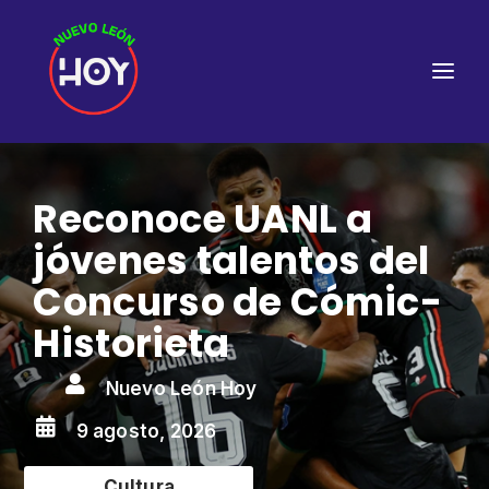
Reconoce UANL a
jóvenes talentos del
Concurso de Cómic-
Historieta

Nuevo León Hoy

9 agosto, 2026
Cultura