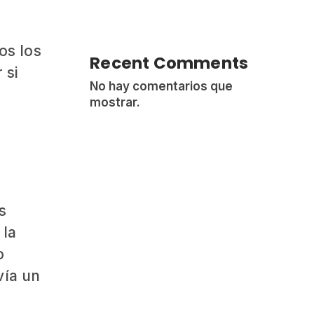
os los
Recent Comments
 si
No hay comentarios que
mostrar.
s
 la
o
vía un