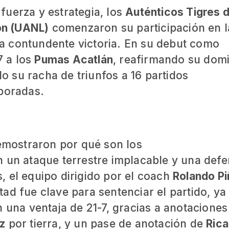
fuerza y estrategia, los
Auténticos Tigres d
ón (UANL)
comenzaron su participación en 
 contundente victoria. En su debut como
7 a los
Pumas Acatlán
, reafirmando su dom
do su racha de triunfos a 16 partidos
mporadas.
demostraron por qué son los
n un ataque terrestre implacable y una def
 el equipo dirigido por el coach
Rolando Pi
ad fue clave para sentenciar el partido, ya
n una ventaja de 21-7, gracias a anotaciones
z
por tierra, y un pase de anotación de
Ric