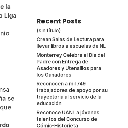
e la
la
Liga
Recent Posts
(sin título)
inio
Crean Salas de Lectura para
llevar libros a escuelas de NL
Monterrey Celebra el Día del
Padre con Entrega de
Asadores y Utensilios para
los Ganadores
Reconocen a mil 749
ensa
trabajadores de apoyo por su
trayectoria al servicio de la
ña
se
educación
 que
Reconoce UANL a jóvenes
talentos del Concurso de
ardo
Cómic-Historieta