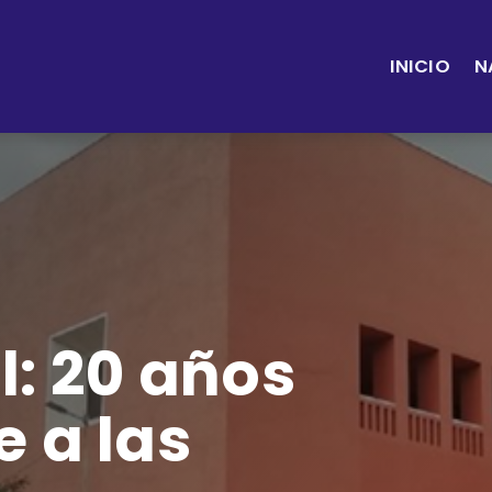
INICIO
N
: 20 años
e a las