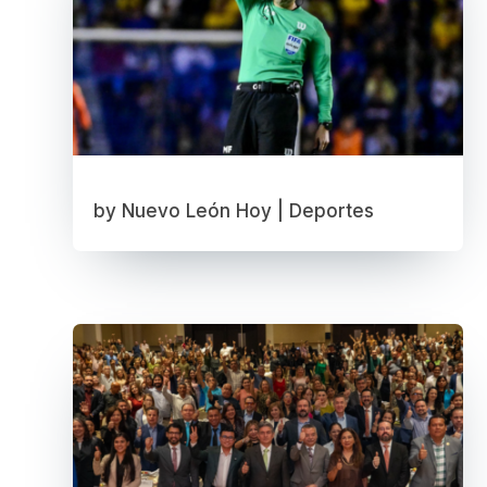
by
Nuevo León Hoy
|
Deportes