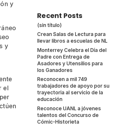
eón y
Recent Posts
(sin título)
ráneo
Crean Salas de Lectura para
useo
llevar libros a escuelas de NL
s y
Monterrey Celebra el Día del
Padre con Entrega de
Asadores y Utensilios para
los Ganadores
ente
Reconocen a mil 749
trabajadores de apoyo por su
 el
trayectoria al servicio de la
mper
educación
actúen
Reconoce UANL a jóvenes
talentos del Concurso de
Cómic-Historieta