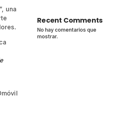
”, una
rte
Recent Comments
dores.
No hay comentarios que
mostrar.
rca
de
Omóvil