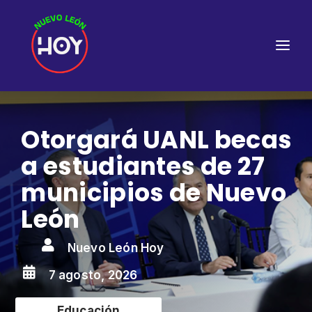
Otorgará UANL becas
a estudiantes de 27
municipios de Nuevo
León

Nuevo León Hoy

7 agosto, 2026
Educación