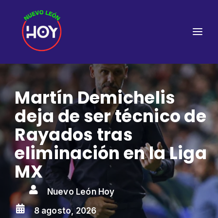
Martín Demichelis
deja de ser técnico de
Rayados tras
eliminación en la Liga
MX

Nuevo León Hoy

8 agosto, 2026