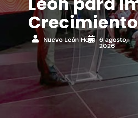
León para Im
Crecimiento


Nuevo León Hoy
6 agosto,
2026