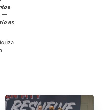
untos
s —
rlo en
ioriza
o