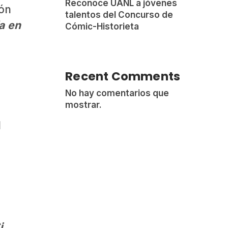
Reconoce UANL a jóvenes
ión
talentos del Concurso de
a en
Cómic-Historieta
Recent Comments
No hay comentarios que
mostrar.
l
a
i