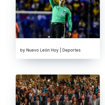
by
Nuevo León Hoy
|
Deportes