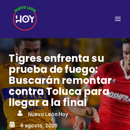
Tigres enfrenta su
prueba de fuego:
Buscarán remontar
contra Toluca para
llegar a la final

Nuevo León Hoy

6 agosto, 2026