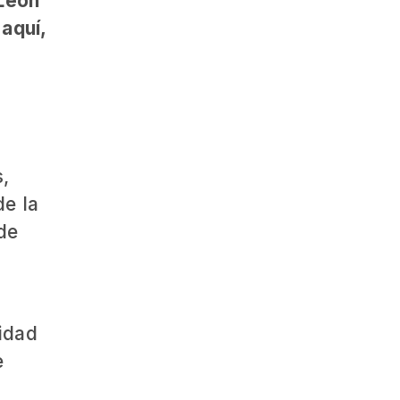
 León
 aquí,
,
de la
de
idad
e