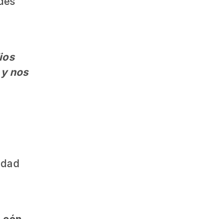
ades
ios
 y nos
idad