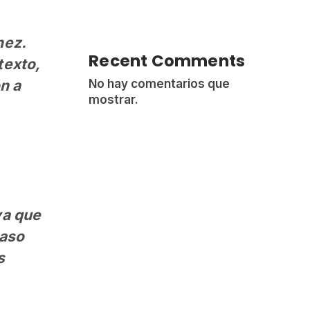
hez.
Recent Comments
texto,
n a
No hay comentarios que
mostrar.
ya que
caso
s