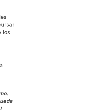
des
cursar
 los
na
smo.
pueda
l