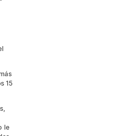
el
 más
s 15
s,
 le