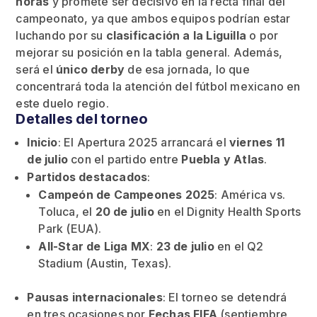
horas
y promete ser decisivo en la recta final del
campeonato, ya que ambos equipos podrían estar
luchando por su
clasificación a la Liguilla
o por
mejorar su posición en la tabla general. Además,
será el
único derby
de esa jornada, lo que
concentrará toda la atención del fútbol mexicano en
este duelo regio.
Detalles del torneo
Inicio
: El Apertura 2025 arrancará el
viernes 11
de julio
con el partido entre
Puebla y Atlas
.
Partidos destacados
:
Campeón de Campeones 2025
: América vs.
Toluca, el
20 de julio
en el Dignity Health Sports
Park (EUA).
All-Star de Liga MX
:
23 de julio
en el Q2
Stadium (Austin, Texas).
Pausas internacionales
: El torneo se detendrá
en tres ocasiones por
Fechas FIFA
(septiembre,