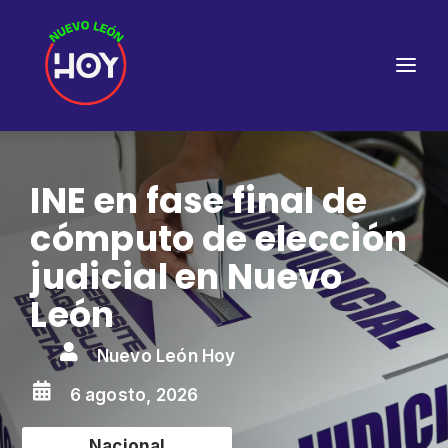
INE en fase final de
cómputo de elección
judicial en Nuevo
León

Nuevo León Hoy

6 agosto, 2026
Nacional