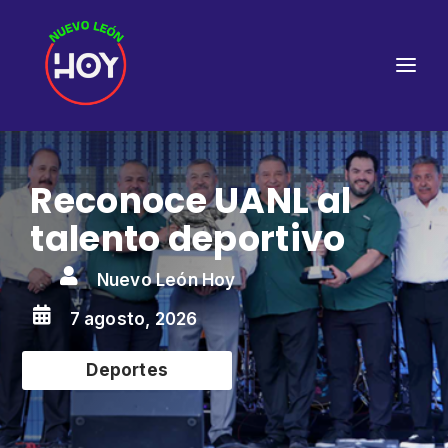
Reconoce UANL al
talento deportivo

Nuevo León Hoy

7 agosto, 2026
Deportes