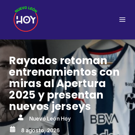
Rayados retoman
entrenamientos con
miras al Apertura
2025 y presentan
nuevos jerseys

Nuevo León Hoy

8 agosto, 2026