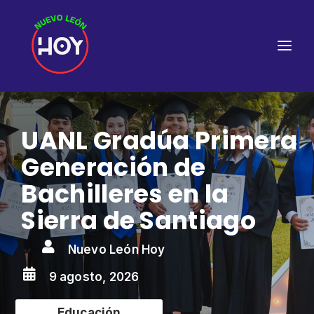
UANL Gradúa Primera
Generación de
Bachilleres en la
Sierra de Santiago

Nuevo León Hoy

9 agosto, 2026
Educación