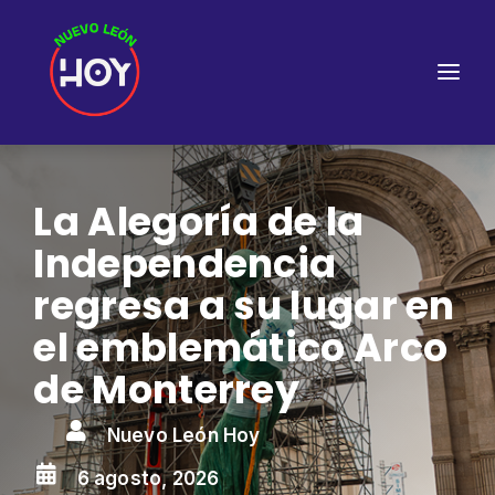
La Alegoría de la
Independencia
regresa a su lugar en
el emblemático Arco
de Monterrey

Nuevo León Hoy

6 agosto, 2026