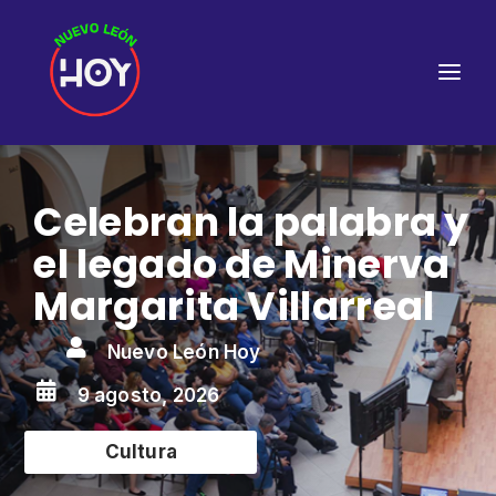
Celebran la palabra y
el legado de Minerva
Margarita Villarreal

Nuevo León Hoy

9 agosto, 2026
Cultura