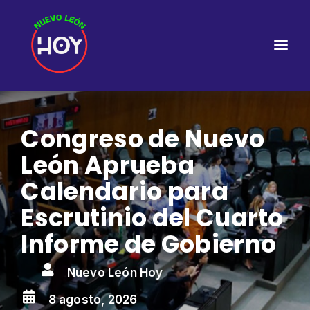
Congreso de Nuevo
León Aprueba
Calendario para
Escrutinio del Cuarto
Informe de Gobierno

Nuevo León Hoy

8 agosto, 2026