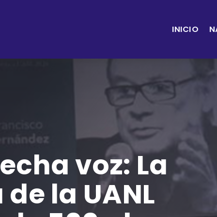
INICIO
N
echa voz: La
 de la UANL