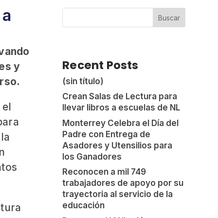
 a
Buscar
rvando
Recent Posts
ces y
erso.
(sin título)
Crean Salas de Lectura para
 el
llevar libros a escuelas de NL
para
Monterrey Celebra el Día del
Padre con Entrega de
la
Asadores y Utensilios para
un
los Ganadores
ntos
Reconocen a mil 749
trabajadores de apoyo por su
trayectoria al servicio de la
educación
ltura