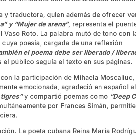
ta y traductora, quien además de ofrecer ve
a” y “Mujer de arena”
, representa el puent
ial Vaso Roto. La palabra mutó de tono con l
 cuya poesía, cargada de una reflexión
mbién el poema debe ser liberado / libera
as el público seguía el texto en sus páginas.
 con la participación de Mihaela Moscaliuc,
emente emocionada, agradeció en español a
 tigres”
y compartió poemas como
“Deep C
multáneamente por Frances Simán, permiti
ciera.
pación. La poeta cubana Reina María Rodríg