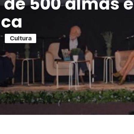
 de 500 almas 
ica
Cultura