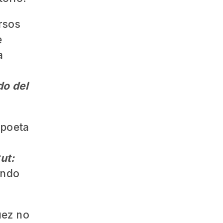
rsos
e
a
do del
 poeta
l
ut:
endo
uez no