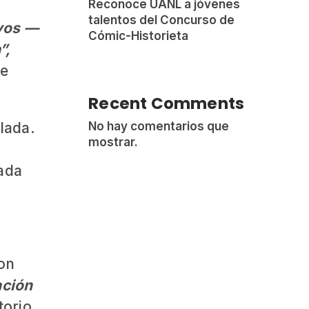
Reconoce UANL a jóvenes
n
talentos del Concurso de
ayos —
Cómic-Historieta
”,
se
Recent Comments
No hay comentarios que
elada.
mostrar.
cada
on
ación
torio.