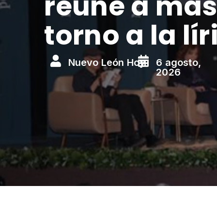
reúne a más
torno a la lír


Nuevo León Hoy
6 agosto,
2026