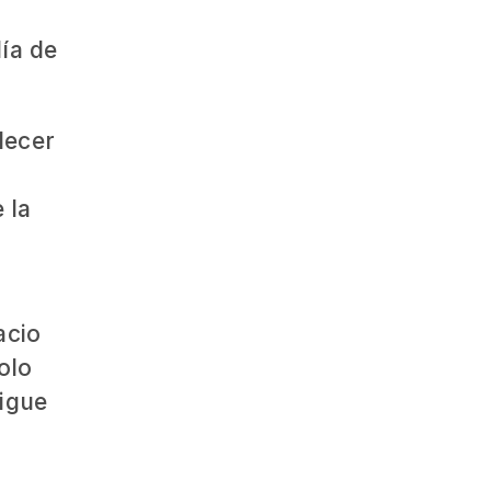
día de
decer
 la
acio
olo
sigue