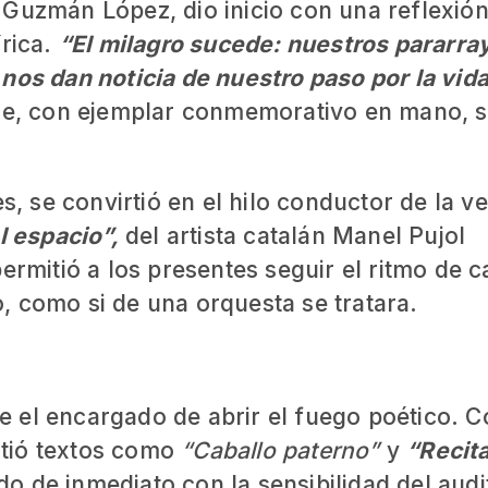
 Guzmán López, dio inicio con una reflexió
írica.
“El milagro sucede: nuestros pararr
nos dan noticia de nuestro paso por la vida
que, con ejemplar conmemorativo en mano, 
s, se convirtió en el hilo conductor de la v
l espacio”,
del artista catalán Manel Pujol
ermitió a los presentes seguir el ritmo de 
, como si de una orquesta se tratara.
 el encargado de abrir el fuego poético. C
tió textos como
“Caballo paterno”
y
“Recit
o de inmediato con la sensibilidad del audi