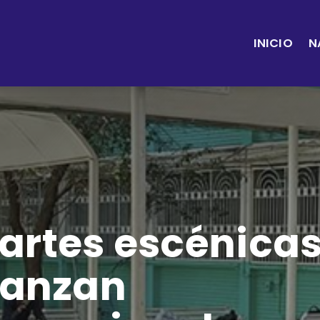
INICIO
N
 artes escénica
 lanzan