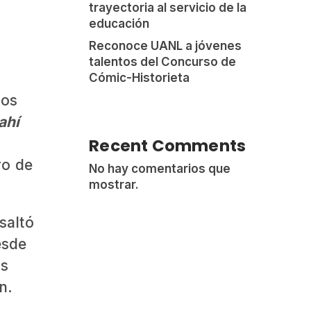
trayectoria al servicio de la
educación
Reconoce UANL a jóvenes
talentos del Concurso de
Cómic-Historieta
los
ahí
Recent Comments
ro de
No hay comentarios que
mostrar.
saltó
esde
os
n.