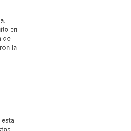
a.
ito en
a de
ron la
 está
ctos,