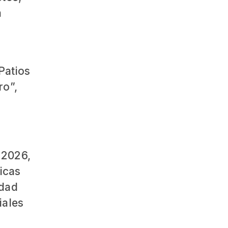
a
Patios
ro”,
 2026,
icas
idad
iales