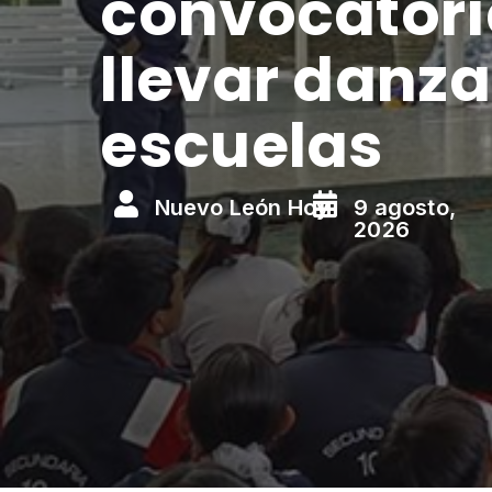
convocatori
llevar danza
escuelas


Nuevo León Hoy
9 agosto,
2026