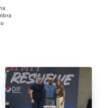
una
embra
su