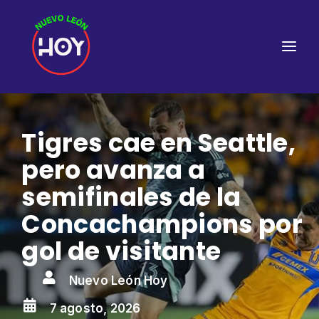
Tigres cae en Seattle,
pero avanza a
semifinales de la
Concachampions por
gol de visitante

Nuevo León Hoy

7 agosto, 2026