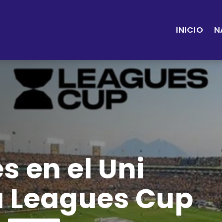
INICIO
N
s en el Uni
la Leagues Cup