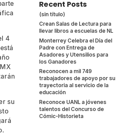
Recent Posts
parte
áfica
(sin título)
Crean Salas de Lectura para
llevar libros a escuelas de NL
el 4
Monterrey Celebra el Día del
 está
Padre con Entrega de
Asadores y Utensilios para
 año
los Ganadores
a MX
Reconocen a mil 749
zarán
trabajadores de apoyo por su
trayectoria al servicio de la
educación
er su
Reconoce UANL a jóvenes
talentos del Concurso de
sto
Cómic-Historieta
gará
o.