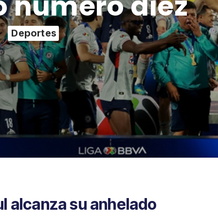
 número diez
Deportes
ul alcanza su anhelado