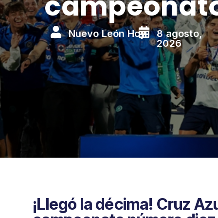
campeonato


Nuevo León Hoy
8 agosto,
2026
¡Llegó la décima! Cruz Az