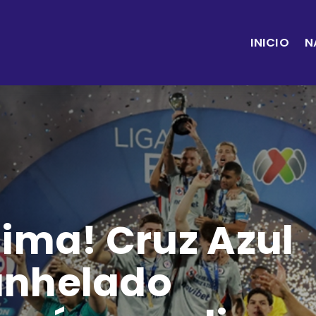
INICIO
N
cima! Cruz Azul
anhelado