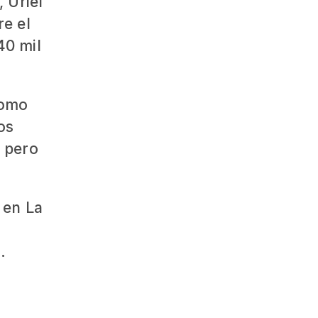
 Uriel
re el
40 mil
como
los
, pero
 en La
.