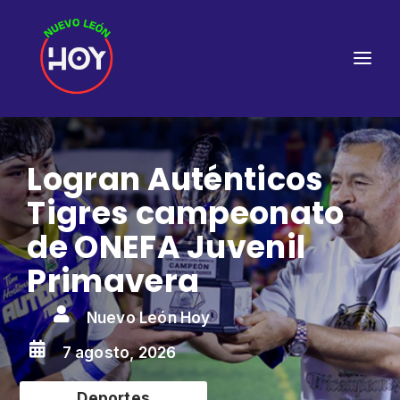
Logran Auténticos
Tigres campeonato
de ONEFA Juvenil
Primavera

Nuevo León Hoy

7 agosto, 2026
Deportes