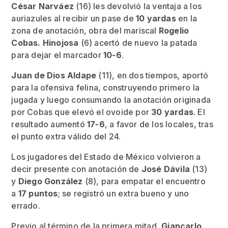
César Narváez
(16) les devolvió la ventaja a los
auriazules al recibir un pase de
10 yardas
en la
zona de anotación, obra del mariscal
Rogelio
Cobas. Hinojosa
(6) acertó de nuevo la patada
para dejar el marcador
10-6
.
Juan de Dios Aldape
(11), en dos tiempos, aportó
para la ofensiva felina, construyendo primero la
jugada y luego consumando la anotación originada
por Cobas que elevó el ovoide por
30 yardas
. El
resultado aumentó
17-6
, a favor de los locales, tras
el punto extra válido del 24.
Los jugadores del Estado de México volvieron a
decir presente con anotación de
José Dávila
(13)
y
Diego González
(8), para empatar el encuentro
a
17 puntos
; se registró un extra bueno y uno
errado.
Previo al término de la primera mitad,
Giancarlo